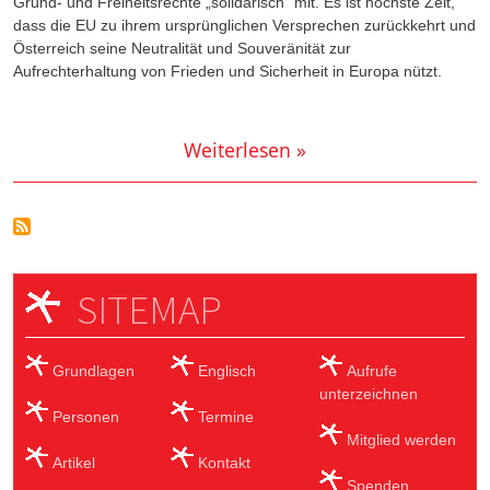
Grund- und Freiheitsrechte „solidarisch“ mit. Es ist höchste Zeit,
dass die EU zu ihrem ursprünglichen Versprechen zurückkehrt und
Österreich seine Neutralität und Souveränität zur
Aufrechterhaltung von Frieden und Sicherheit in Europa nützt.
Weiterlesen »
SITEMAP
Grundlagen
Englisch
Aufrufe
unterzeichnen
Personen
Termine
Mitglied werden
Artikel
Kontakt
Spenden