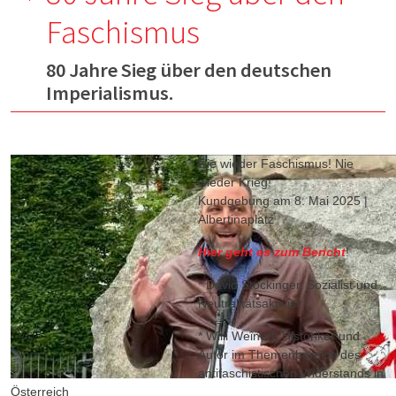
Faschismus
80 Jahre Sieg über den deutschen
Imperialismus.
Nie wieder Faschismus! Nie
wieder Krieg!
Kundgebung am 8. Mai 2025 |
Albertinaplatz
Hier geht es zum Bericht
!
* David Stockinger, Sozialist und
Neutralitätsaktivist
* Willi Weinert, Historiker und
Autor im Themenbereich des
antifaschistischen Widerstands in
Österreich