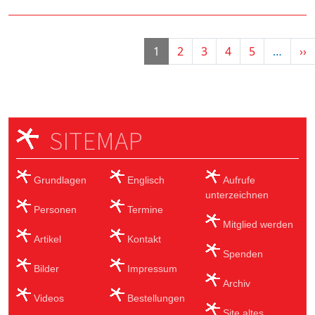
Seitennummerierung
N
1
2
3
4
5
…
››
SITEMAP
Grundlagen
Englisch
Aufrufe
unterzeichnen
Personen
Termine
Mitglied werden
Artikel
Kontakt
Spenden
Bilder
Impressum
Archiv
Videos
Bestellungen
Site altes