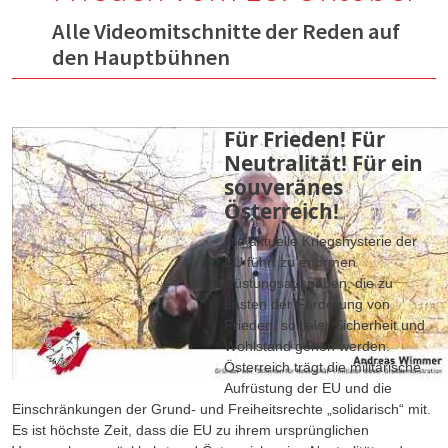
Alle Videomitschnitte der Reden auf
den Hauptbühnen
Für Frieden! Für
Neutralität! Für ein
souveränes
Österreich!
Die aktuelle Kriegshysterie der
EU führt zu enormen
Rüstungsausgaben, die zu
Lasten der Förderung von
Frieden, sozialer Sicherheit und
Wohlstand gehen werden.
Österreich trägt die militärische
Aufrüstung der EU und die
Einschränkungen der Grund- und Freiheitsrechte „solidarisch“ mit.
Es ist höchste Zeit, dass die EU zu ihrem ursprünglichen