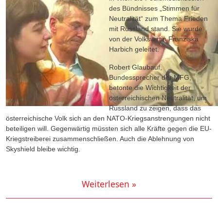
des Bündnisses „Stimmen für
Neutralität“ zum Thema Frieden
mit Russland stand. Sie wurde
von der Volkswirtin Franziska
Harbich geleitet.
Robert Glaubauf,
Bundessprecher der MFG,
betonte die Wichtigkeit der
österreichischen Neutralität, um
Russland zu zeigen, dass das
österreichische Volk sich an den NATO-Kriegsanstrengungen nicht
beteiligen will. Gegenwärtig müssten sich alle Kräfte gegen die EU-
Kriegstreiberei zusammenschließen. Auch die Ablehnung von
Skyshield bleibe wichtig.
Weiterlesen »