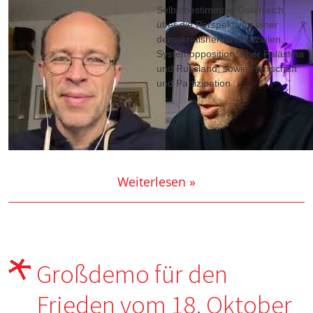
Selbstbestimmtes Österreich
über die Perspektiven einer
demokratishen und sozialen
Systemopposition, über Palästina
und Russland, sowie Herrschaft
und Partizipation
Weiterlesen »
Großdemo für den
Frieden vom 18. Oktober