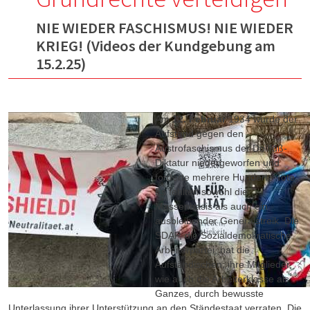
NIE WIEDER FASCHISMUS! NIE WIEDER
KRIEG! (Videos der Kundgebung am
15.2.25)
Am
12. Februar
1934 wurde der
Aufstand gegen den
Austrofaschismus der Dollfuß-
Diktatur niedergeworfen und
forderte mehrere Hunderte Tote.
Es fehlten sowohl die
Massenbasis als auch ein
ausbleibender Generalstreik. Die
SDAP, die Sozialdemokratische
Arbeiterpartei, hat die
Aufständischen, ihre Mitglieder,
wie auch die Arbeiterklasse als
Ganzes, durch bewusste
Unterlassung ihrer Unterstützung an den Ständestaat verraten. Die