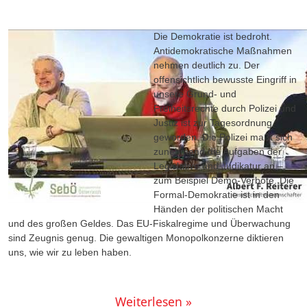
Die Demokratie ist bedroht.
Antidemokratische Maßnahmen
nehmen deutlich zu. Der
offensichtlich bewusste Eingriff in
unsere Grund- und
Freiheitsrechte durch Polizei und
Justiz ist zur Tagesordnung
geworden. Die Polizei maßt sich
zunehmend die Aufgaben der
Legislative und Judikatur an –
zum Beispiel Demo-Verbote. Die
Formal-Demokratie ist in den
Händen der politischen Macht
und des großen Geldes. Das EU-Fiskalregime und Überwachung
sind Zeugnis genug. Die gewaltigen Monopolkonzerne diktieren
uns, wie wir zu leben haben.
Weiterlesen »