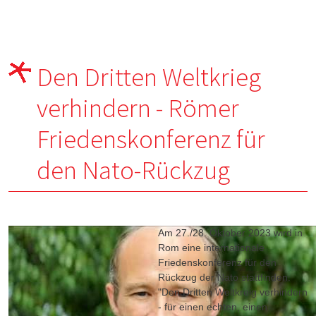
Den Dritten Weltkrieg
verhindern - Römer
Friedenskonferenz für
den Nato-Rückzug
Am 27./28. Oktober 2023 wird in
Rom eine internationale
Friedenskonferenz für den
Rückzug der Nato stattfinden:
"Den Dritten Weltkreig verhindern
- für einen echten, einen