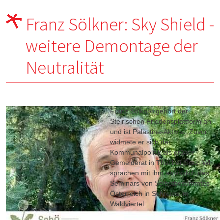
Franz Sölkner: Sky Shield -
weitere Demontage der
Neutralität
Franz Sölkner gehört der
Steirischen Friedensplattform an
und ist Palästina-Aktivist. Zuvor
widmete er sich der
Kommunalpolitik als grüner
Gemeiderat in Thal bei Graz. Wir
sprachen mit ihm anlässlich des
Seminars von Selbstbestimmtes
Österreich in Schrems im
Waldviertel.