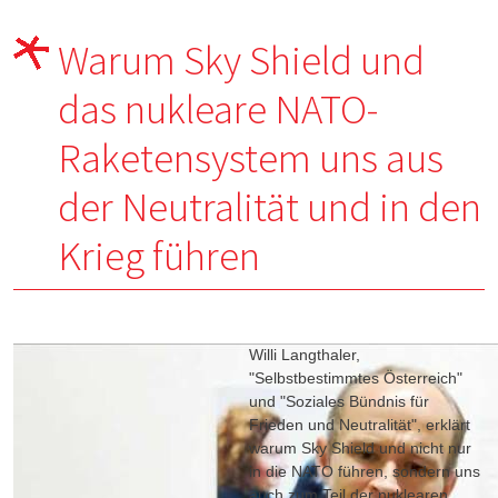
Warum Sky Shield und
das nukleare NATO-
Raketensystem uns aus
der Neutralität und in den
Krieg führen
Willi Langthaler,
"Selbstbestimmtes Österreich"
und "Soziales Bündnis für
Frieden und Neutralität", erklärt
warum Sky Shield und nicht nur
in die NATO führen, sondern uns
auch zum Teil der nuklearen