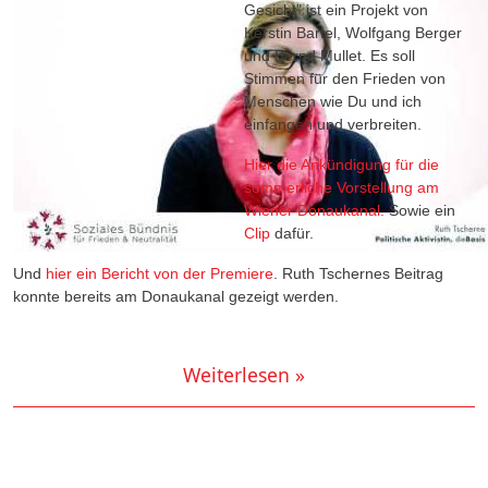
Gesicht" ist ein Projekt von
Kerstin Bartel, Wolfgang Berger
und Bernd Mullet. Es soll
Stimmen für den Frieden von
Menschen wie Du und ich
einfangen und verbreiten.
Hier die Ankündigung für die
sommerliche Vorstellung am
Wiener Donaukanal.
Sowie ein
Clip
dafür.
Und
hier ein Bericht von der Premiere
. Ruth Tschernes Beitrag
konnte bereits am Donaukanal gezeigt werden.
Weiterlesen »