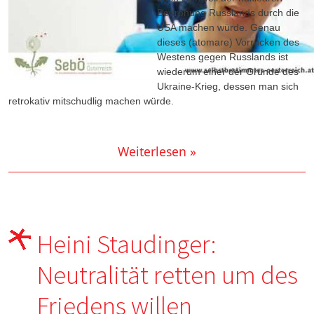
Bedrohung Russlands durch die
USA machen würde. Genau
dieses (atomare) Vorrücken des
Westens gegen Russlands ist
wiederum einer der Gründe des
Ukraine-Krieg, dessen man sich
retrokativ mitschudlig machen würde.
Weiterlesen »
Heini Staudinger:
Neutralität retten um des
Friedens willen