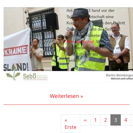
Am 7.7.2023 fand vor der
Schweizer Botschaft eine
Kundgebung gegen den Beitritt
Österreichs und der Schweiz
zum Nato-Raketenschild statt.
Hier der Aufruf.
Wir
veröffentlichen die Reden von
jenen, die wir als Organisatoren
kennen.
Weiterlesen »
Seitennummerierung
Vorherige Seite
«
‹‹
1
2
3
4
Erste Seite
Erste