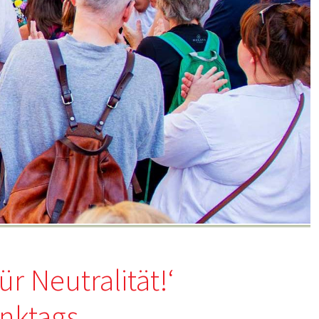
 Neutralität!‘
nktags.