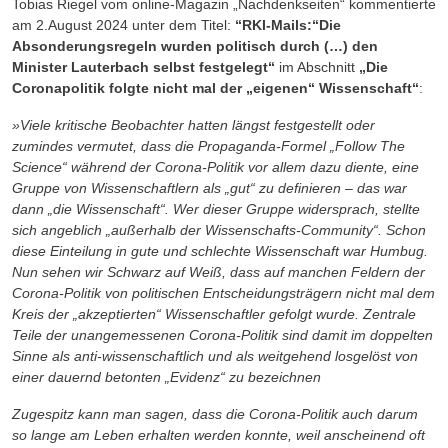
Tobias Riegel vom online-Magazin „Nachdenkseiten“ kommentierte
am 2.August 2024 unter dem Titel:
“RKI-Mails:“Die
Absonderungsregeln wurden politisch durch (…) den
Minister Lauterbach selbst festgelegt“
im Abschnitt
„Die
Coronapolitik folgte nicht mal der „eigenen“ Wissenschaft“
:
»Viele kritische Beobachter hatten längst festgestellt oder
zumindes vermutet, dass die Propaganda-Formel „Follow The
Science“ während der Corona-Politik vor allem dazu diente, eine
Gruppe von Wissenschaftlern als „gut“ zu definieren – das war
dann „die Wissenschaft“. Wer dieser Gruppe widersprach, stellte
sich angeblich „außerhalb der Wissenschafts-Community“. Schon
diese Einteilung in gute und schlechte Wissenschaft war Humbug.
Nun sehen wir Schwarz auf Weiß, dass auf manchen Feldern der
Corona-Politik von politischen Entscheidungsträgern nicht mal dem
Kreis der „akzeptierten“ Wissenschaftler gefolgt wurde. Zentrale
Teile der unangemessenen Corona-Politik sind damit im doppelten
Sinne als anti-wissenschaftlich und als weitgehend losgelöst von
einer dauernd betonten „Evidenz“ zu bezeichnen
Zugespitz kann man sagen, dass die Corona-Politik auch darum
so lange am Leben erhalten werden konnte, weil anscheinend oft