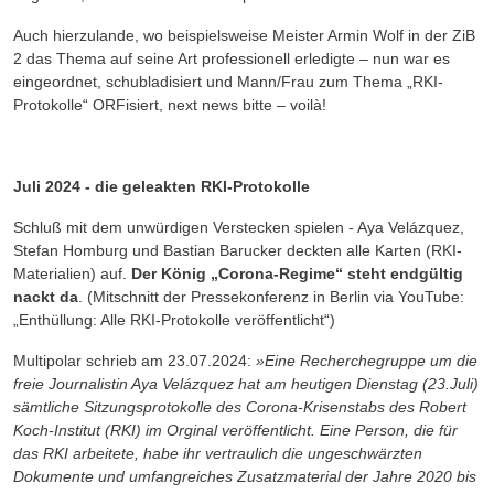
Auch hierzulande, wo beispielsweise Meister Armin Wolf in der ZiB
2 das Thema auf seine Art professionell erledigte – nun war es
eingeordnet, schubladisiert und Mann/Frau zum Thema „RKI-
Protokolle“ ORFisiert, next news bitte – voilà!
Juli 2024 - die geleakten RKI-Protokolle
Schluß mit dem unwürdigen Verstecken spielen - Aya Velázquez,
Stefan Homburg und Bastian Barucker deckten alle Karten (RKI-
Materialien) auf.
Der König „Corona-Regime“ steht endgültig
nackt da
. (Mitschnitt der Pressekonferenz in Berlin via YouTube:
„Enthüllung: Alle RKI-Protokolle veröffentlicht“)
Multipolar schrieb am 23.07.2024:
»Eine Recherchegruppe um die
freie Journalistin Aya Velázquez hat am heutigen Dienstag (23.Juli)
sämtliche Sitzungsprotokolle des Corona-Krisenstabs des Robert
Koch-Institut (RKI) im Orginal veröffentlicht. Eine Person, die für
das RKI arbeitete, habe ihr vertraulich die ungeschwärzten
Dokumente und umfangreiches Zusatzmaterial der Jahre 2020 bis