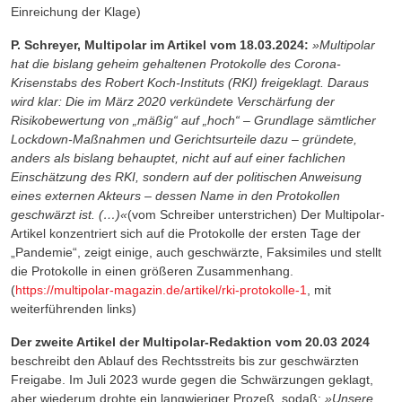
Einreichung der Klage)
P. Schreyer, Multipolar im Artikel vom 18.03.2024:
»Multipolar
hat die bislang geheim gehaltenen Protokolle des Corona-
Krisenstabs des Robert Koch-Instituts (RKI) freigeklagt. Daraus
wird klar: Die im März 2020 verkündete Verschärfung der
Risikobewertung von „mäßig“ auf „hoch“ – Grundlage sämtlicher
Lockdown-Maßnahmen und Gerichtsurteile dazu – gründete,
anders als bislang behauptet, nicht auf auf einer fachlichen
Einschätzung des RKI, sondern auf der politischen Anweisung
eines externen Akteurs – dessen Name in den Protokollen
geschwärzt ist. (…)«
(vom Schreiber unterstrichen) Der Multipolar-
Artikel konzentriert sich auf die Protokolle der ersten Tage der
„Pandemie“, zeigt einige, auch geschwärzte, Faksimiles und stellt
die Protokolle in einen größeren Zusammenhang.
(
https://multipolar-magazin.de/artikel/rki-protokolle-1
, mit
weiterführenden links)
Der zweite Artikel der Multipolar-Redaktion vom 20.03 2024
beschreibt den Ablauf des Rechtsstreits bis zur geschwärzten
Freigabe. Im Juli 2023 wurde gegen die Schwärzungen geklagt,
aber wiederum drohte ein langwieriger Prozeß, sodaß:
»Unsere