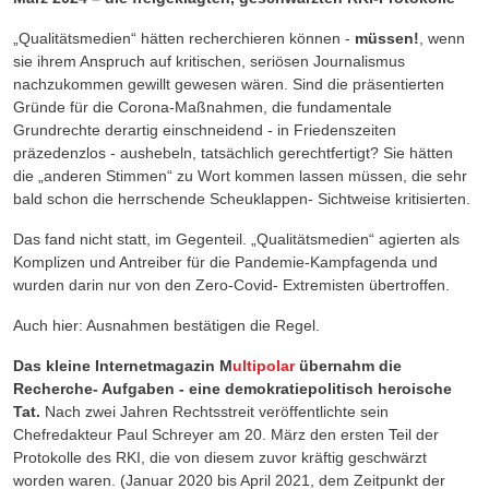
„Qualitätsmedien“ hätten recherchieren können -
müssen!
, wenn
sie ihrem Anspruch auf kritischen, seriösen Journalismus
nachzukommen gewillt gewesen wären. Sind die präsentierten
Gründe für die Corona-Maßnahmen, die fundamentale
Grundrechte derartig einschneidend - in Friedenszeiten
präzedenzlos - aushebeln, tatsächlich gerechtfertigt? Sie hätten
die „anderen Stimmen“ zu Wort kommen lassen müssen, die sehr
bald schon die herrschende Scheuklappen- Sichtweise kritisierten.
Das fand nicht statt, im Gegenteil. „Qualitätsmedien“ agierten als
Komplizen und Antreiber für die Pandemie-Kampfagenda und
wurden darin nur von den Zero-Covid- Extremisten übertroffen.
Auch hier: Ausnahmen bestätigen die Regel.
Das kleine Internetmagazin M
ultipolar
übernahm die
Recherche- Aufgaben - eine demokratiepolitisch heroische
Tat.
Nach zwei Jahren Rechtsstreit veröffentlichte sein
Chefredakteur Paul Schreyer am 20. März den ersten Teil der
Protokolle des RKI, die von diesem zuvor kräftig geschwärzt
worden waren. (Januar 2020 bis April 2021, dem Zeitpunkt der