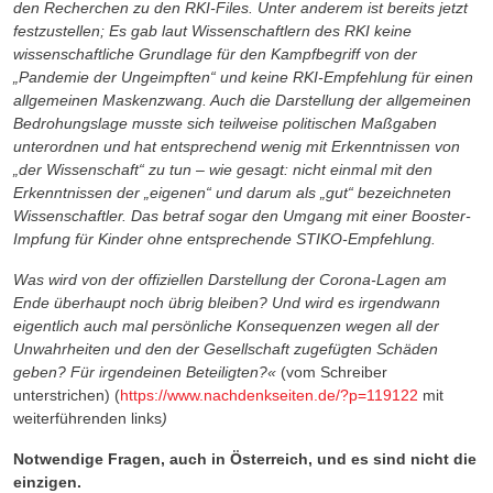
den Recherchen zu den RKI-Files. Unter anderem ist bereits jetzt
festzustellen; Es gab laut Wissenschaftlern des RKI keine
wissenschaftliche Grundlage für den Kampfbegriff von der
„Pandemie der Ungeimpften“ und keine RKI-Empfehlung für einen
allgemeinen Maskenzwang. Auch die Darstellung der allgemeinen
Bedrohungslage musste sich teilweise politischen Maßgaben
unterordnen und hat entsprechend wenig mit Erkenntnissen von
„der Wissenschaft“ zu tun – wie gesagt: nicht einmal mit den
Erkenntnissen der „eigenen“ und darum als „gut“ bezeichneten
Wissenschaftler. Das betraf sogar den Umgang mit einer Booster-
Impfung für Kinder ohne entsprechende STIKO-Empfehlung.
Was wird von der offiziellen Darstellung der Corona-Lagen am
Ende überhaupt noch übrig bleiben? Und wird es irgendwann
eigentlich auch mal persönliche Konsequenzen wegen all der
Unwahrheiten und den der Gesellschaft zugefügten Schäden
geben? Für irgendeinen Beteiligten?«
(vom Schreiber
unterstrichen)
(
https://www.nachdenkseiten.de/?p=119122
mit
weiterführenden links
)
Notwendige Fragen, auch in Österreich, und es sind nicht die
einzigen.