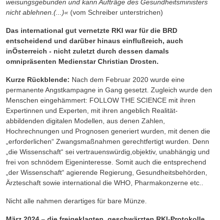
weisungsgebunden und kann Aufträge des Gesundheitsministers
nicht ablehnen.(...)«
(vom Schreiber unterstrichen)
Das international gut vernetzte RKI war für die BRD
entscheidend und darüber hinaus einflußreich, auch
inÖsterreich - nicht zuletzt durch dessen damals
omnipräsenten Medienstar Christian Drosten.
Kurze Rückblende:
Nach dem Februar 2020 wurde eine
permanente Angstkampagne in Gang gesetzt. Zugleich wurde den
Menschen eingehämmert: FOLLOW THE SCIENCE mit ihren
Expertinnen und Experten, mit ihren angeblich Realität-
abbildenden digitalen Modellen, aus denen Zahlen,
Hochrechnungen und Prognosen generiert wurden, mit denen die
„erforderlichen“ Zwangsmaßnahmen gerechtfertigt wurden. Denn
„die Wissenschaft“ sei vertrauenswürdig,objektiv, unabhängig und
frei von schnödem Eigeninteresse. Somit auch die entsprechend
„der Wissenschaft“ agierende Regierung, Gesundheitsbehörden,
Ärzteschaft sowie international die WHO, Pharmakonzerne etc..
Nicht alle nahmen derartiges für bare Münze.
März 2024 – die freigeklagten, geschwärzten RKI-Protokolle