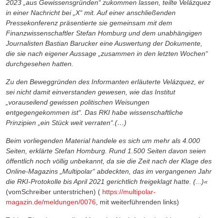
2023 „aus Gewissensgründen“ zukommen lassen, teilte Velázquez
in einer Nachricht bei „X“ mit. Auf einer anschließenden
Pressekonferenz präsentierte sie gemeinsam mit dem
Finanzwissenschaftler Stefan Homburg und dem unabhängigen
Journalisten Bastian Barucker eine Auswertung der Dokumente,
die sie nach eigener Aussage „zusammen in den letzten Wochen“
durchgesehen hatten.
Zu den Beweggründen des Informanten erläuterte Velázquez, er
sei nicht damit einverstanden gewesen, wie das Institut
„vorauseilend gewissen politischen Weisungen
entgegengekommen ist“. Das RKI habe wissenschaftliche
Prinzipien „ein Stück weit verraten“.(…)
Beim vorliegenden Material handele es sich um mehr als 4.000
Seiten, erklärte Stefan Homburg. Rund 1.500 Seiten davon seien
öffentlich noch völlig unbekannt, da sie die Zeit nach der Klage des
Online-Magazins „Multipolar“ abdeckten, das im vergangenen Jahr
die RKI-Protokolle bis April 2021 gerichtlich freigeklagt hatte. (...)«
(vomSchreiber unterstrichen) (
https://multipolar-
magazin.de/meldungen/0076
, mit weiterführenden links)