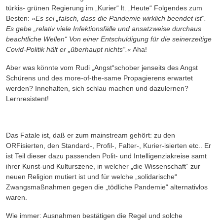
türkis- grünen Regierung im „Kurier“ lt. „Heute“ Folgendes zum
Besten:
»Es sei „falsch, dass die Pandemie wirklich beendet ist“.
Es gebe „relativ viele Infektionsfälle und ansatzweise durchaus
beachtliche Wellen“ Von einer Entschuldigung für die seinerzeitige
Covid-Politik hält er „überhaupt nichts“.«
Aha!
Aber was könnte vom Rudi „Angst“schober jenseits des Angst
Schürens und des more-of-the-same Propagierens erwartet
werden? Innehalten, sich schlau machen und dazulernen?
Lernresistent!
Das Fatale ist, daß er zum mainstream gehört: zu den
ORFisierten, den Standard-, Profil-, Falter-, Kurier-isierten etc.. Er
ist Teil dieser dazu passenden Polit- und Intelligenziakreise samt
ihrer Kunst-und Kulturszene, in welcher „die
Wissenschaft“ zur
neuen Religion mutiert ist und für welche „solidarische“
Zwangsmaßnahmen gegen die „tödliche Pandemie“ alternativlos
waren.
Wie immer: Ausnahmen bestätigen die Regel und solche