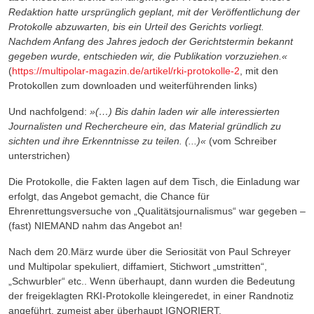
Redaktion hatte ursprünglich geplant, mit der Veröffentlichung der
Protokolle abzuwarten, bis ein Urteil des Gerichts vorliegt.
Nachdem Anfang des Jahres jedoch der Gerichtstermin bekannt
gegeben wurde, entschieden wir, die Publikation vorzuziehen.«
(
https://multipolar-magazin.de/artikel/rki-protokolle-2
, mit den
Protokollen zum downloaden und weiterführenden links)
Und nachfolgend:
»(…) Bis dahin laden wir alle interessierten
Journalisten und Rechercheure ein, das Material gründlich zu
sichten und ihre Erkenntnisse zu teilen. (...)«
(vom Schreiber
unterstrichen)
Die Protokolle, die Fakten lagen auf dem Tisch, die Einladung war
erfolgt, das Angebot gemacht, die Chance für
Ehrenrettungsversuche von „Qualitätsjournalismus“ war gegeben –
(fast) NIEMAND nahm das Angebot an!
Nach dem 20.März wurde über die Seriosität von Paul Schreyer
und Multipolar spekuliert, diffamiert, Stichwort „umstritten“,
„Schwurbler“ etc.. Wenn überhaupt, dann wurden die Bedeutung
der freigeklagten RKI-Protokolle kleingeredet, in einer Randnotiz
angeführt, zumeist aber überhaupt IGNORIERT.