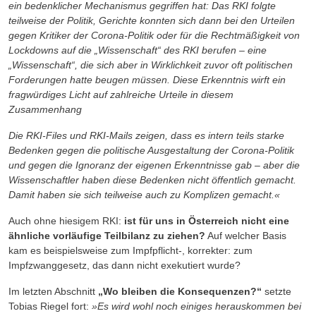
ein bedenklicher Mechanismus gegriffen hat: Das RKI folgte
teilweise der Politik, Gerichte konnten sich dann bei den Urteilen
gegen Kritiker der Corona-Politik oder für die Rechtmäßigkeit von
Lockdowns auf die „Wissenschaft“ des RKI berufen – eine
„Wissenschaft“, die sich aber in Wirklichkeit zuvor oft politischen
Forderungen hatte beugen müssen. Diese Erkenntnis wirft ein
fragwürdiges Licht auf zahlreiche Urteile in diesem
Zusammenhang
Die RKI-Files und RKI-Mails zeigen, dass es intern teils starke
Bedenken gegen die politische Ausgestaltung der Corona-Politik
und gegen die Ignoranz der eigenen Erkenntnisse gab – aber die
Wissenschaftler haben diese Bedenken nicht öffentlich gemacht.
Damit haben sie sich teilweise auch zu Komplizen gemacht.«
Auch ohne hiesigem RKI:
ist für uns in Österreich nicht eine
ähnliche vorläufige Teilbilanz zu ziehen?
Auf welcher Basis
kam es beispielsweise zum Impfpflicht-, korrekter: zum
Impfzwanggesetz, das dann nicht exekutiert wurde?
Im letzten Abschnitt
„Wo bleiben die Konsequenzen?“
setzte
Tobias Riegel fort:
»Es wird wohl noch einiges herauskommen bei