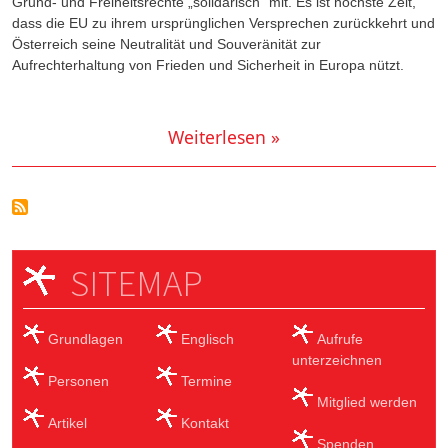
Grund- und Freiheitsrechte „solidarisch“ mit. Es ist höchste Zeit,
dass die EU zu ihrem ursprünglichen Versprechen zurückkehrt und
Österreich seine Neutralität und Souveränität zur
Aufrechterhaltung von Frieden und Sicherheit in Europa nützt.
Weiterlesen »
SITEMAP
Grundlagen
Englisch
Aufrufe
unterzeichnen
Personen
Termine
Mitglied werden
Artikel
Kontakt
Spenden