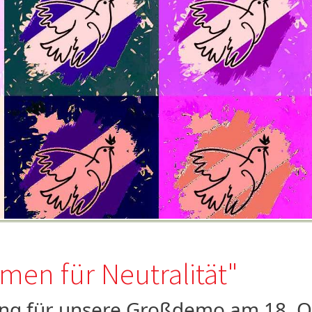
mmen für Neutralität"
g für unsere Großdemo am 18. O