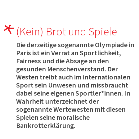
(Kein) Brot und Spiele
Die derzeitige sogenannte Olympiade in
Paris ist ein Verrat an Sportlichkeit,
Fairness und die Absage an den
gesunden Menschenverstand. Der
Westen treibt auch im internationalen
Sport sein Unwesen und missbraucht
dabei seine eigenen Sportler*innen. In
Wahrheit unterzeichnet der
sogenannte Wertewesten mit diesen
Spielen seine moralische
Bankrotterklärung.