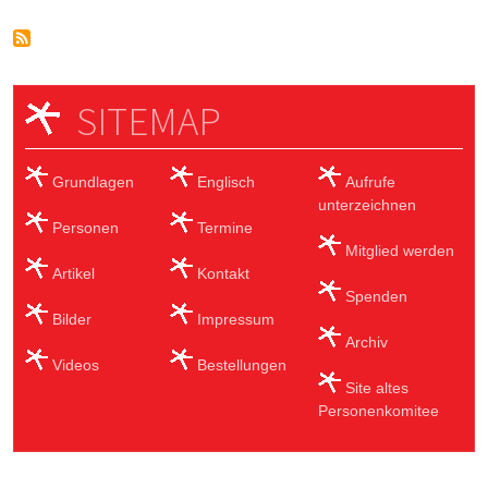
SITEMAP
Grundlagen
Englisch
Aufrufe
unterzeichnen
Personen
Termine
Mitglied werden
Artikel
Kontakt
Spenden
Bilder
Impressum
Archiv
Videos
Bestellungen
Site altes
Personenkomitee