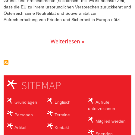
Grund- und Freiheitsrechte „solidarisch“ mit. Es ist höchste Zeit,
dass die EU zu ihrem ursprünglichen Versprechen zurückkehrt und
Österreich seine Neutralität und Souveränität zur
Aufrechterhaltung von Frieden und Sicherheit in Europa nützt.
Weiterlesen »
SITEMAP
Grundlagen
Englisch
Aufrufe
unterzeichnen
Personen
Termine
Mitglied werden
Artikel
Kontakt
Spenden