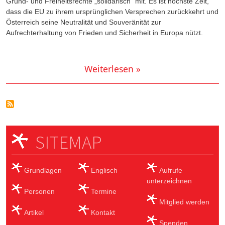
Grund- und Freiheitsrechte „solidarisch“ mit. Es ist höchste Zeit,
dass die EU zu ihrem ursprünglichen Versprechen zurückkehrt und
Österreich seine Neutralität und Souveränität zur
Aufrechterhaltung von Frieden und Sicherheit in Europa nützt.
Weiterlesen »
SITEMAP
Grundlagen
Englisch
Aufrufe
unterzeichnen
Personen
Termine
Mitglied werden
Artikel
Kontakt
Spenden