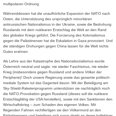
multipolaren Ordnung.
Währenddessen hat die unaufhörliche Expansion der NATO nach
Osten, die Unterstützung des ursprünglich minoritären
antirussischen Nationalismus in der Ukraine, sowie die Bedrohung
Russlands mit dem nuklearen Erstschlag die Welt an den Rand
des globalen Kriegs geführt. Die Forcierung des Kolonialismus
gegen die Palästinenser hat die Eskalation in Gaza provoziert. Und
die ständigen Drohungen gegen China lassen für die Welt nichts
Gutes erahnen.
Als Lehre aus der Katastrophe des Nationalsozialismus wurde
Österreich neutral und sagte: nie wieder Faschismus, nie wieder
Krieg (insbesondere gegen Russland und andere Völker der
Peripherie)! Doch unsere Regierung sowie das gesamte politisch-
mediale System tut das Gegenteil davon. Mit der Beteiligung am
Sky-Shield-Raketenprogramm unterstützen sie nachträglich noch
die NATO-Provokation gegen Russland (dieses soll die nukleare
Erstschlagfähig der USA herstellen), sowie mit den Sanktionen den
Wirtschaftskrieg – zum Schaden des eigenen Volkes. Mit
fliegenden Fahnen rechtfertigen sie den Völkermord an den
Palästinensern und beteiligen sich sogar direkt an deren kollektiver