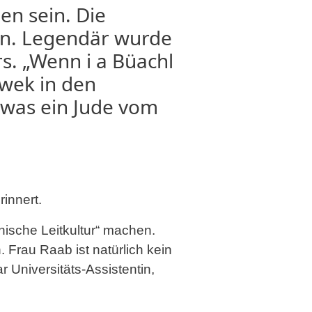
en sein. Die
on. Legendär wurde
rs. „Wenn i a Büachl
awek in den
, was ein Jude vom
rinnert.
chische Leitkultur“ machen.
. Frau Raab ist natürlich kein
r Universitäts-Assistentin,