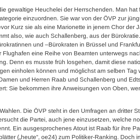
ie gewaltige Heuchelei der Herrschenden. Man hat fa
Kategorie einzuordnen. Sie war von der ÖVP zur jüng
or Kurz sie als eine Marionette in jenem Chor der J
mt also, wie auch Schallenberg, aus der Bürokratie.
okratinnen und –Bürokra­ten in Brüssel und Frankfur
er Flughafen eine Reihe von Beamten unterwegs nac
ang. Denn es musste früh losgehen, damit diese nati
gen einholen können und möglichst am selben Tag w
e Damen und Herren Raab und Schallenberg und Edts
ndert: Sie bekommen ihre Anweisungen von Oben, wen
hlen. Die ÖVP steht in den Umfragen an dritter Stell
ersucht die Partei, auch jene einzusetzen, welche n
nnt. Ein ausgesprochenes Atout ist Raab für ihre Par
blätter („heute“, oe24) zum Politiker-Ranking. Doch