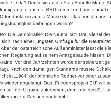
cht sie da? Denkt sie an die Frau Annette Mann, AU
n Immigranten, aus der BRD kommt und uns einmal rich
der denkt sie an die Masse der Ukrainer, die uns 
iegstüchtigkeit beibringen wollen?
e? Die Demokratie? Die Neutralität? Drei Viertel der 
ch nach einer jüngsten Umfrage für die Neutralität au
t. Aber der österreichische Außenminister lässt die 
schen Regierung auf seinem Amtsgebäude hissen. D
Ukraine. Vor drei Jahrzehnten wurde der seinerzeiti
lagt. Nach den damaligen Standards müsste Schallen
spricht in „1984“ der öffentliche Redner vor einer z
wieder angelangt. Das „Friedensprojekt EU“ will auch
fen soll der Ukraine zukommen, damit die den EU- 
ölkerung zur Schlachtbank treibt…