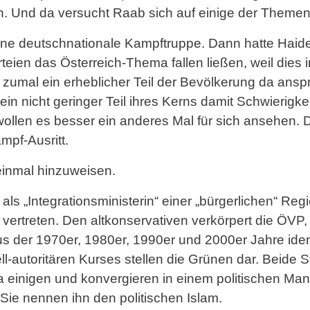
. Und da versucht Raab sich auf einige der Themen
ine deutschnationale Kampftruppe. Dann hatte Haide
eien das Österreich-Thema fallen ließen, weil dies
, zumal ein erheblicher Teil der Bevölkerung da ans
ein nicht geringer Teil ihres Kerns damit Schwierigkei
llen es besser ein anderes Mal für sich ansehen. De
pf-Ausritt.
 einmal hinzuweisen.
t als „Integrationsministerin“ einer „bürgerlichen“ Reg
 vertreten. Den altkonservativen verkörpert die ÖVP, 
us der 1970er, 1980er, 1990er und 2000er Jahre iden
ell-autoritären Kurses stellen die Grünen dar. Beid
einigen und konvergieren in einem politischen Manöv
ie nennen ihn den politischen Islam.