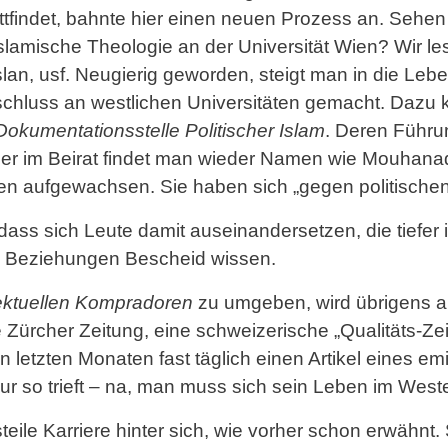
indet, bahnte hier einen neuen Prozess an. Sehen w
r islamische Theologie an der Universität Wien? Wir
an, usf. Neugierig geworden, steigt man in die Leben
bschluss an westlichen Universitäten gemacht. Daz
Dokumentationsstelle Politischer Islam
. Deren Führun
er im Beirat findet man wieder Namen wie Mouhanad
ten aufgewachsen. Sie haben sich „gegen politische
dass sich Leute damit auseinandersetzen, die tiefe
lle Beziehungen Bescheid wissen.
lektuellen Kompradoren
zu umgeben, wird übrigens 
ürcher Zeitung, eine schweizerische „Qualitäts-Zeit
en letzten Monaten fast täglich einen Artikel eines em
ur so trieft – na, man muss sich sein Leben im West
teile Karriere hinter sich, wie vorher schon erwähnt. S