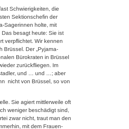
st Schwierig­keiten, die
sten Sektionschefin der
a-Sagerinnen holte, mit
 Das besagt heute: Sie ist
t verpflichtet. Wir kennen
h Brüssel. Der „Pyjama-
onalen Bürokraten in Brüssel
ieder zurückfliegen. Im
tadler, und … und …; aber
n nicht von Brüssel, so von
e. Sie agiert mittlerweile oft
och weniger beschädigt sind,
tei zwar nicht, traut man den
 immerhin, mit dem Frauen-