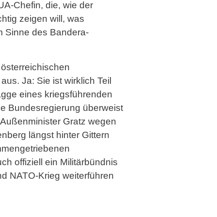
A-Chefin, die, wie der
tig zeigen will, was
im Sinne des Bandera-
österreichi­schen
s. Ja: Sie ist wirklich Teil
Flagge eines kriegsführenden
ie Bundesregierung überweist
ge Außenminister Gratz wegen
berg längst hinter Gittern
usammengetriebenen
 offiziell ein Militärbündnis
und NATO-Krieg weiterführen