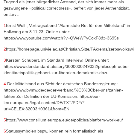
Tugend als jener bürgerlicher Anstand, der sich immer mehr als
gezwungene »political correctness«, befreit von jeder Authentizität,
entlarvt.
1
Ernst Wolff, Vortragsabend “Alarmstufe Rot für den Mittelstand” in
Hallwang am 8.11.23. Online unter:
https://www.youtube.com/watch?v=QWeWPyCoxF8&t=3695s
2
https://homepage.univie.ac.at/Christian.Sitte/PAkrems/zerbs/volkswi
3
Karsten Schubert, im Standard Interview. Online unter:
https://www.derstandard.at/story/3000000249032/philosoph-ueber-
identitaetspolitik-gehoert-zur-liberalen-demokratie-dazu
4
Der Mittelstand aus Sicht der deutschen Bundesregierung:
https://www.bvmw.de/de/der-verband/%C3%BCber-uns/zahlen-
fakten Zur Definition der EU-Komission: https://eur-
lex.europa.eu/legal-content/DE/TXT/PDF/?
uri=CELEX:32003H0361&from=EN
5
https://www.consilium.europa.eu/de/policies/platform-work-eu/
6
Statussymbolen bspw. können rein formalistisch als