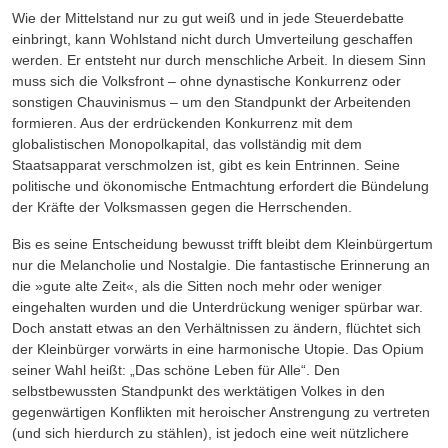
Wie der Mittelstand nur zu gut weiß und in jede Steuerdebatte
einbringt, kann Wohlstand nicht durch Umverteilung geschaffen
werden. Er entsteht nur durch menschliche Arbeit. In diesem Sinn
muss sich die Volksfront – ohne dynastische Konkurrenz oder
sonstigen Chauvinismus – um den Standpunkt der Arbeitenden
formieren. Aus der erdrückenden Konkurrenz mit dem
globalistischen Monopolkapital, das vollständig mit dem
Staatsapparat verschmolzen ist, gibt es kein Entrinnen. Seine
politische und ökonomische Entmachtung erfordert die Bündelung
der Kräfte der Volksmassen gegen die Herrschenden.
Bis es seine Entscheidung bewusst trifft bleibt dem Kleinbürgertum
nur die Melancholie und Nostalgie. Die fantastische Erinnerung an
die »gute alte Zeit«, als die Sitten noch mehr oder weniger
eingehalten wurden und die Unterdrückung weniger spürbar war.
Doch anstatt etwas an den Verhältnissen zu ändern, flüchtet sich
der Kleinbürger vorwärts in eine harmonische Utopie. Das Opium
seiner Wahl heißt: „Das schöne Leben für Alle“. Den
selbstbewussten Standpunkt des werktätigen Volkes in den
gegenwärtigen Konflikten mit heroischer Anstrengung zu vertreten
(und sich hierdurch zu stählen), ist jedoch eine weit nützlichere