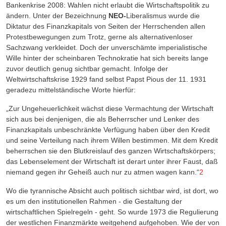
Bankenkrise 2008: Wahlen nicht erlaubt die Wirtschaftspolitik zu
ändern. Unter der Bezeichnung
NEO-
Liberalismus wurde die
Diktatur des Finanzkapitals von Seiten der Herrschenden allen
Protestbewegungen zum Trotz, gerne als alternativenloser
Sachzwang verkleidet. Doch der unverschämte imperialistische
Wille hinter der scheinbaren Technokratie hat sich bereits lange
zuvor deutlich genug sichtbar gemacht. Infolge der
Weltwirtschaftskrise 1929 fand selbst Papst Pious der 11. 1931
geradezu mittelständische Worte hierfür:
„Zur Ungeheuerlichkeit wächst diese Vermachtung der Wirtschaft
sich aus bei denjenigen, die als Beherrscher und Lenker des
Finanzkapitals unbeschränkte Verfügung haben über den Kredit
und seine Verteilung nach ihrem Willen bestimmen. Mit dem Kredit
beherrschen sie den Blutkreislauf des ganzen Wirtschaftskörpers;
das Lebenselement der Wirtschaft ist derart unter ihrer Faust, daß
niemand gegen ihr Geheiß auch nur zu atmen wagen kann.“
2
Wo die tyrannische Absicht auch politisch sichtbar wird, ist dort, wo
es um den institutionellen Rahmen - die Gestaltung der
wirtschaftlichen Spielregeln - geht. So wurde 1973 die Regulierung
der westlichen Finanzmärkte weitgehend aufgehoben. Wie der von