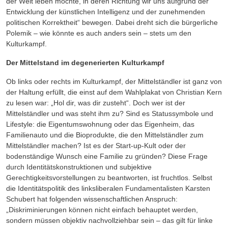
der Welt leben möchte, in deren Richtung wir uns aufgrund der
Entwicklung der künstlichen Intelligenz und der zunehmenden
politischen Korrektheit“ bewegen. Dabei dreht sich die bürgerliche
Polemik – wie könnte es auch anders sein – stets um den
Kulturkampf.
Der Mittelstand im degenerierten Kulturkampf
Ob links oder rechts im Kulturkampf, der Mittelständler ist ganz von
der Haltung erfüllt, die einst auf dem Wahlplakat von Christian Kern
zu lesen war: „Hol dir, was dir zusteht“. Doch wer ist der
Mittelständler und was steht ihm zu? Sind es Statussymbole und
Lifestyle: die Eigentumswohnung oder das Eigenheim, das
Familienauto und die Bioprodukte, die den Mittelständler zum
Mittelständler machen? Ist es der Start-up-Kult oder der
bodenständige Wunsch eine Familie zu gründen? Diese Frage
durch Identitätskonstruktionen und subjektive
Gerechtigkeitsvorstellungen zu beantworten, ist fruchtlos. Selbst
die Identitätspolitik des linksliberalen Fundamentalisten Karsten
Schubert hat folgenden wissenschaftlichen Anspruch:
„Diskriminierungen können nicht einfach behauptet werden,
sondern müssen objektiv nachvollziehbar sein – das gilt für linke