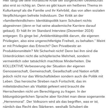
Hier fängt die tiefe moralische Krise der bürgerlichen Gesellschaft
also erst so richtig an. Denn es gibt kaum ein heißeres Thema im
Kulturkampf als die Familie und ihr Kehrbild, das von allen sozialen
Verpflichtungen befreite Individuum. Der Kritik an der
»familienfeindlichen« Identitätspolitik kann Schubert nichts
abgewinnen (denn er hat seine akademische Karriere darauf
gebaut). Er hält ihr im Standard Interview (Dezember 2024)
entgegen: Es ginge bei „Antiidentitätspolitik darum, die eigenen
Privilegien, also eine ungerechtfertigte Freiheit, zu behalten.“ Meint
er mit Privilegien das Erbrecht? Den Privatbesitz an
Produktionsmitteln? Mit Sicherheit nicht! Denn bei ihm sind die
Unterdrückten nicht die schöpferische Mehrheit, sondern
vermeintlich oder tatsächlich machtlose Minderheiten. Die
KOLLEKTIVE Verbesserung der Situation der eigenen
Genossenschaft, Gemeinschaft, Gesellschaft und Nation erfüllt
jedoch nicht nur das Wirtschaftsleben sondern auch die Politik mit
Leben. Das heroische Streben nach Fortschritt, das im
mittelständischen als Vitalität gefeiert wird braucht die
Herrschenden nicht um Berechtigung zu fragen. In der
bildungsbürgerlichen Sprache aber fürchtet man diese sogenannte
„Herrenmoral“. Der Volkszorn wird als das begriffen, was er ist,
nämlich das Recht des Stärkeren, weshalb Schubert die