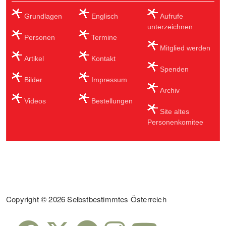
Grundlagen
Englisch
Aufrufe
unterzeichnen
Personen
Termine
Mitglied werden
Artikel
Kontakt
Spenden
Bilder
Impressum
Archiv
Videos
Bestellungen
Site altes
Personenkomitee
Sub Footer
Copyright © 2026 Selbstbestimmtes Österreich