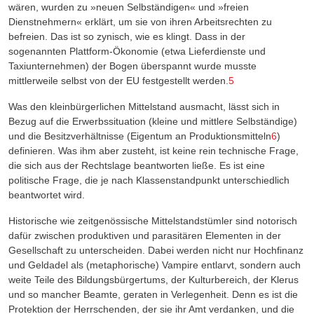
wären, wurden zu »neuen Selbständigen« und »freien
Dienstnehmern« erklärt, um sie von ihren Arbeitsrechten zu
befreien. Das ist so zynisch, wie es klingt. Dass in der
sogenannten Plattform-Ökonomie (etwa Lieferdienste und
Taxiunternehmen) der Bogen überspannt wurde musste
mittlerweile selbst von der EU festgestellt werden.
5
Was den kleinbürgerlichen Mittelstand ausmacht, lässt sich in
Bezug auf die Erwerbssituation (kleine und mittlere Selbständige)
und die Besitzverhältnisse (Eigentum an Produktionsmitteln
6
)
definieren. Was ihm aber zusteht, ist keine rein technische Frage,
die sich aus der Rechtslage beantworten ließe. Es ist eine
politische Frage, die je nach Klassenstandpunkt unterschiedlich
beantwortet wird.
Historische wie zeitgenössische Mittelstandstümler sind notorisch
dafür zwischen produktiven und parasitären Elementen in der
Gesellschaft zu unterscheiden. Dabei werden nicht nur Hochfinanz
und Geldadel als (metaphorische) Vampire entlarvt, sondern auch
weite Teile des Bildungsbürgertums, der Kulturbereich, der Klerus
und so mancher Beamte, geraten in Verlegenheit. Denn es ist die
Protektion der Herrschenden, der sie ihr Amt verdanken, und die