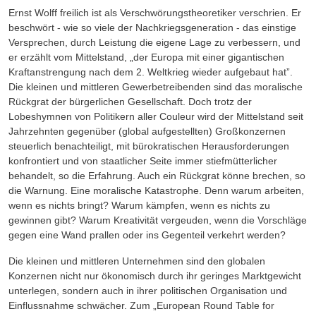
Ernst Wolff freilich ist als Verschwörungstheoretiker verschrien. Er
beschwört - wie so viele der Nachkriegsgeneration - das einstige
Versprechen, durch Leistung die eigene Lage zu verbessern, und
er erzählt vom Mittelstand, „der Europa mit einer gigantischen
Kraftanstrengung nach dem 2. Weltkrieg wieder aufgebaut hat”.
Die kleinen und mittleren Gewerbetreibenden sind das moralische
Rückgrat der bürgerlichen Gesellschaft. Doch trotz der
Lobeshymnen von Politikern aller Couleur wird der Mittelstand seit
Jahrzehnten gegenüber (global aufgestellten) Großkonzernen
steuerlich benachteiligt, mit bürokratischen Herausforderungen
konfrontiert und von staatlicher Seite immer stiefmütterlicher
behandelt, so die Erfahrung. Auch ein Rückgrat könne brechen, so
die Warnung. Eine moralische Katastrophe. Denn warum arbeiten,
wenn es nichts bringt? Warum kämpfen, wenn es nichts zu
gewinnen gibt? Warum Kreativität vergeuden, wenn die Vorschläge
gegen eine Wand prallen oder ins Gegenteil verkehrt werden?
Die kleinen und mittleren Unternehmen sind den globalen
Konzernen nicht nur ökonomisch durch ihr geringes Marktgewicht
unterlegen, sondern auch in ihrer politischen Organisation und
Einflussnahme schwächer. Zum „European Round Table for