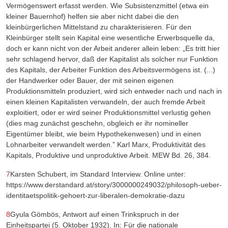
Vermögenswert erfasst werden. Wie Subsistenzmittel (etwa ein
kleiner Bauernhof) helfen sie aber nicht dabei die
den
kleinbürgerlichen Mittelstand
zu charakterisieren. Für den
Kleinbürger
stellt sein Kapital eine wesentliche Erwerbsquelle da,
doch er kann nicht von der Arbeit anderer allein leben: „Es tritt hier
sehr schlagend hervor, daß der Kapitalist als solcher nur Funktion
des Kapitals, der Arbeiter Funktion des Arbeitsvermögens ist. (...)
der Handwerker oder Bauer, der mit seinen eigenen
Produktionsmitteln produziert, wird sich entweder nach und nach in
einen kleinen Kapitalisten verwandeln, der auch fremde Arbeit
exploitiert, oder er wird seiner Produktionsmittel verlustig gehen
(dies mag zunächst geschehn, obgleich er ihr nomineller
Eigentümer bleibt, wie beim Hypothekenwesen) und in einen
Lohnarbeiter verwandelt werden.” Karl Marx, Produktivität des
Kapitals, Produktive und unproduktive Arbeit. MEW Bd. 26, 384.
7
Karsten Schubert, im Standard Interview. Online unter:
https://www.derstandard.at/story/3000000249032/philosoph-ueber-
identitaetspolitik-gehoert-zur-liberalen-demokratie-dazu
8
Gyula Gömbös,
Antwort auf einen Trinkspruch in der
Einheitspartei (5. Oktober 1932).
In: Für die nationale