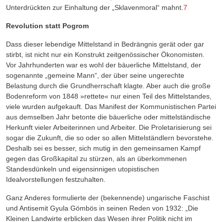
Unterdrückten zur Einhaltung der „Sklavenmoral“ mahnt.
7
Revolution statt Pogrom
Dass dieser lebendige Mittelstand in Bedrängnis gerät oder gar
stirbt, ist nicht nur ein Konstrukt zeitgenössischer Ökonomisten.
Vor Jahrhunderten war es wohl der bäuerliche Mittelstand, der
sogenannte „gemeine Mann“, der über seine ungerechte
Belastung durch die Grundherrschaft klagte. Aber auch die große
Bodenreform von 1848 »rettete« nur einen Teil des Mittelstandes,
viele wurden aufgekauft. Das Manifest der Kommunistischen Partei
aus demselben Jahr betonte die bäuerliche oder mittelständische
Herkunft vieler Arbeiterinnen und Arbeiter. Die Proletarisierung sei
sogar die Zukunft, die so oder so allen Mittelständlern bevorstehe.
Deshalb sei es besser, sich mutig in den gemeinsamen Kampf
gegen das Großkapital zu stürzen, als an überkommenen
Standesdünkeln und eigensinnigen utopistischen
Idealvorstellungen festzuhalten.
Ganz Anderes formulierte der (bekennende) ungarische Faschist
und Antisemit Gyula Gömbös in seinen Reden von 1932: „Die
Kleinen Landwirte erblicken das Wesen ihrer Politik nicht im