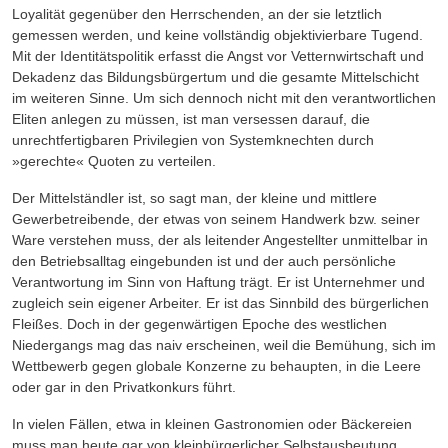
Loyalität gegenüber den Herrschenden, an der sie letztlich
gemessen werden, und keine vollständig objektivierbare Tugend.
Mit der Identitätspolitik erfasst die Angst vor Vetternwirtschaft und
Dekadenz das Bildungsbürgertum und die gesamte Mittelschicht
im weiteren Sinne. Um sich dennoch nicht mit den verantwortlichen
Eliten anlegen zu müssen, ist man versessen darauf, die
unrechtfertigbaren Privilegien von Systemknechten durch
»gerechte« Quoten zu verteilen.
Der Mittelständler ist, so sagt man, der kleine und mittlere
Gewerbetreibende, der etwas von seinem Handwerk bzw. seiner
Ware verstehen muss, der als leitender Angestellter unmittelbar in
den Betriebsalltag eingebunden ist und der auch persönliche
Verantwortung im Sinn von Haftung trägt. Er ist Unternehmer und
zugleich sein eigener Arbeiter. Er ist das Sinnbild des bürgerlichen
Fleißes. Doch in der gegenwärtigen Epoche des westlichen
Niedergangs mag das naiv erscheinen, weil die Bemühung, sich im
Wettbewerb gegen globale Konzerne zu behaupten, in die Leere
oder gar in den Privatkonkurs führt.
In vielen Fällen, etwa in kleinen Gastronomien oder Bäckereien
muss man heute gar von kleinbürgerlicher Selbstausbeutung