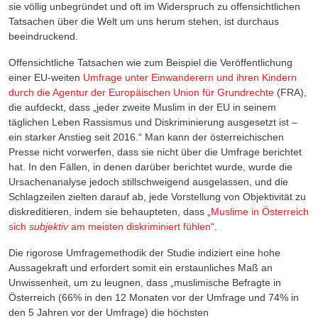
sie völlig unbegründet und oft im Widerspruch zu offensichtlichen
Tatsachen über die Welt um uns herum stehen, ist durchaus
beeindruckend.
Offensichtliche Tatsachen wie zum Beispiel die Veröffentlichung
einer EU-weiten
Umfrage unter Einwanderern und ihren Kindern
durch die Agentur der Europäischen Union für Grundrechte
(FRA),
die aufdeckt, dass „jeder zweite Muslim in der EU in seinem
täglichen Leben Rassismus und Diskriminierung ausgesetzt ist –
ein starker Anstieg seit 2016.“ Man kann der österreichischen
Presse nicht vorwerfen, dass sie nicht über die Umfrage berichtet
hat. In den Fällen, in denen darüber berichtet wurde, wurde die
Ursachenanalyse jedoch stillschweigend ausgelassen, und die
Schlagzeilen zielten darauf ab, jede Vorstellung von Objektivität zu
diskreditieren, indem sie behaupteten, dass „
Muslime in Österreich
sich
subjektiv
am meisten diskriminiert fühlen
“.
Die rigorose Umfragemethodik der Studie indiziert eine hohe
Aussagekraft und erfordert somit ein erstaunliches Maß an
Unwissenheit, um zu leugnen, dass „muslimische Befragte in
Österreich (66% in den 12 Monaten vor der Umfrage und 74% in
den 5 Jahren vor der Umfrage) die höchsten