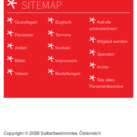
SITEMAP
Grundlagen
Englisch
Aufrufe
unterzeichnen
Personen
Termine
Mitglied werden
Artikel
Kontakt
Spenden
Bilder
Impressum
Archiv
Videos
Bestellungen
Site altes
Personenkomitee
Sub Footer
Copyright © 2026 Selbstbestimmtes Österreich