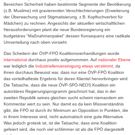
Bereichen Sicherheit haben bestimmte Segmente der Bevölkerung
(z.B. Muslime) mit gravierenden Verschlechterungen (Erweiterung
der Überwachung und Stigmatisierung, z.B. Kopftuchverbot für
Mädchen) zu rechnen. Angesichts der aktuellen wirtschaftlichen
Herausforderungen plant die neue Bundesregierung ein
budgetäres “Maßnahmenpaket” dessen Konsequenz eine radikale
Umverteilung nach oben vorsieht.
Das Scheitern der ÖVP-FPÖ Koalitionsverhandlungen wurde
international
durchaus positiv aufgenommen. Auf
nationaler Ebene
war lediglich die
Industriellenvereinigung etwas verstimmt
, da
ihnen durchaus Bewusst war, dass nur eine ÖVP-FPÖ Koalition
das vorteilhafteste Ergebnis für deren Klientel hervorbringen wird.
Die Tatsache, dass die neue ÖVP-SPÖ-NEOS Koalition ein
autoritäres Regierungsprogramm geschnürt hat, das in der
zweiten Republik seines gleichen sucht scheint niemandem ein
Kommentar wert zu sein. Nur damit es da kein Missverständnis
gibt, die FPÖ ist durch ihr Minimum an Opposition in Punkten, die
in ihrem Interesse sind, nicht automatisch eine gute Alternative.
Was jedoch grotesk ist, ist die Tatsache, dass eine Koalition
gefeiert wird, die noch viel schlimmer ist als die FPÖ dargestellt