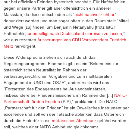
nur bei offiziellen Feinden hysterisch hochhält. Für Haftbefehlen
gegen unsere Partner gilt aber offensichtlich ein anderer
Massstab, da diese entschieden als “
nicht nachvollziehbar
”
denunziert werden und man sogar offen in den Raum stellt “Mittel
und Wege [zu] finden, um Benjamin Netanyahu [trotz IstGH
Haftbefehls]
unbehelligt nach Deutschland einreisen zu lassen
,”
wie aus rezenten
Äusserungen von CDU Vorsitzendem Friedrich
Merz
hervorgeht.
Diese Widersprüche ziehen sich auch durch das
Regierungsprogramm. Einerseits gibt es ein “Bekenntnis zur
österreichischen Neutralität im Rahmen der
verfassungsrechtlichen Vorgaben und zum multilateralen
Engagement in UNO und OSZE”, andererseits wird das
“Fortsetzen des Engagements bei Auslandseinsätzen,
insbesondere bei Friedensmissionen, im Rahmen der [...]
NATO-
Partnerschaft für den Frieden
(PfP),” proklamiert. Die NATO
„Partnerschaft für den Frieden“ ist ein Orwellsches Instrument par
excellence und soll von der Tatsache ablenken dass Österreich
durch die Hintertür in ein
militärisches Abenteuer
geführt werden
soll, welches einer NATO Anbindung gleichkommt.