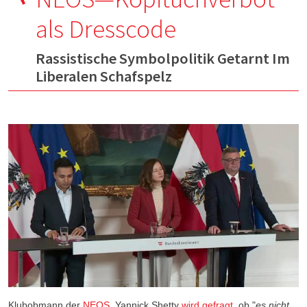
als Dresscode
Rassistische Symbolpolitik Getarnt Im
Liberalen Schafspelz
Klubobmann der
NEOS
, Yannick Shetty
wird gefragt
, ob "
es nicht