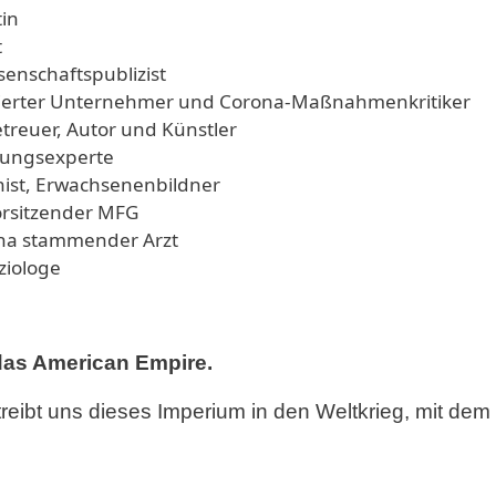
tin
t
enschaftspublizist
ierter Unternehmer und Corona-Maßnahmenkritiker
reuer, Autor und Künstler
sungsexperte
ist, Erwachsenenbildner
orsitzender MFG
ina stammender Arzt
ziologe
das American Empire.
reibt uns dieses Imperium in den Weltkrieg, mit dem