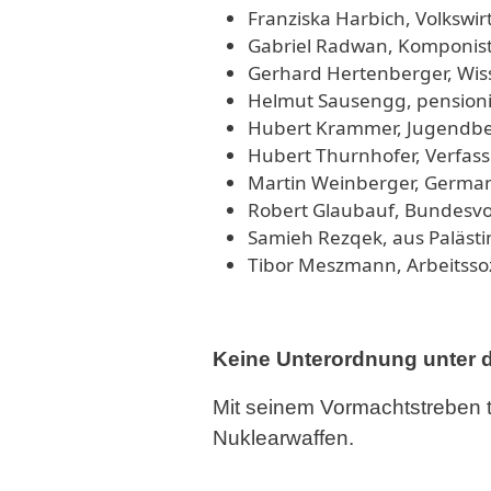
Franziska Harbich, Volkswir
Gabriel Radwan, Komponis
Gerhard Hertenberger, Wiss
Helmut Sausengg, pension
Hubert Krammer, Jugendbet
Hubert Thurnhofer, Verfas
Martin Weinberger, German
Robert Glaubauf, Bundesv
Samieh Rezqek, aus Paläst
Tibor Meszmann, Arbeitsso
Keine Unterordnung unter 
Mit seinem Vormachtstreben t
Nuklearwaffen.