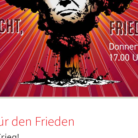
r den Frieden
rieg!