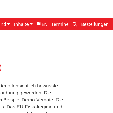
navigation
ind
Inhalte
EN
Termine
Bestellungen
)
er offensichtlich bewusste
gesordnung geworden. Die
m Beispiel Demo-Verbote. Die
des. Das EU-Fiskalregime und