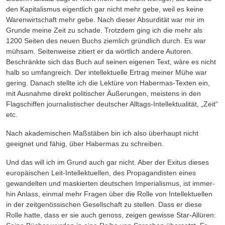
den Kapitalismus eigentlich gar nicht mehr gebe, weil es keine
Warenwirtschaft mehr gebe. Nach dieser Absurdität war mir im
Grunde meine Zeit zu schade. Trotzdem ging ich die mehr als
1200 Seiten des neuen Buchs ziemlich gründlich durch. Es war
mühsam. Seitenweise zitiert er da wörtlich andere Autoren.
Beschränkte sich das Buch auf seinen eigenen Text, wäre es nicht
halb so umfangreich. Der intellektuelle Ertrag meiner Mühe war
gering. Danach stellte ich die Lektüre von Habermas-Texten ein,
mit Ausnahme direkt politischer Äußerungen, meistens in den
Flagschiffen journalistischer deutscher Alltags-Intellektualität, „Zeit“
etc.
Nach akademischen Maßstäben bin ich also überhaupt nicht
geeignet und fähig, über Habermas zu schreiben.
Und das will ich im Grund auch gar nicht. Aber der Exitus dieses
europäischen Leit-Intellektuel­len, des Propagandisten eines
gewandelten und maskierten deutschen Imperialismus, ist immer­
hin Anlass, einmal mehr Fragen über die Rolle von Intellektuellen
in der zeitgenössischen Gesell­schaft zu stellen. Dass er diese
Rolle hatte, dass er sie auch genoss, zeigen gewisse Star-Allüren: