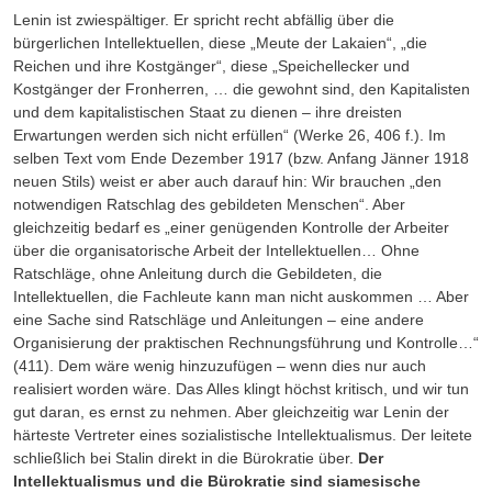
Lenin ist zwiespältiger. Er spricht recht abfällig über die
bürgerlichen Intellektuellen, diese „Meute der Lakaien“, „die
Reichen und ihre Kostgänger“, diese „Speichellecker und
Kostgänger der Fronherren, … die gewohnt sind, den Kapitalisten
und dem kapitalistischen Staat zu dienen – ihre dreisten
Erwartungen werden sich nicht erfüllen“ (Werke 26, 406 f.). Im
selben Text vom Ende Dezember 1917 (bzw. Anfang Jänner 1918
neuen Stils) weist er aber auch darauf hin: Wir brauchen „den
notwendigen Ratschlag des gebildeten Menschen“. Aber
gleichzeitig bedarf es „einer genügenden Kontrolle der Arbeiter
über die organisatorische Arbeit der Intellektuellen… Ohne
Ratschläge, ohne Anleitung durch die Gebildeten, die
Intellektuellen, die Fachleute kann man nicht auskommen … Aber
eine Sache sind Ratschläge und Anleitungen – eine andere
Organisierung der praktischen Rechnungsführung und Kontrolle…“
(411). Dem wäre wenig hinzuzufügen – wenn dies nur auch
realisiert worden wäre. Das Alles klingt höchst kritisch, und wir tun
gut daran, es ernst zu nehmen. Aber gleichzeitig war Lenin der
härteste Vertreter eines sozialistische Intellektualismus. Der leitete
schließlich bei Stalin direkt in die Bürokratie über.
Der
Intellektualismus und die Bürokratie sind siamesische