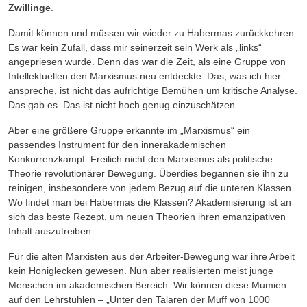
Zwillinge
.
Damit können und müssen wir wieder zu Habermas zurückkehren.
Es war kein Zufall, dass mir seinerzeit sein Werk als „links“
angepriesen wurde. Denn das war die Zeit, als eine Gruppe von
Intellektuellen den Marxismus neu entdeckte. Das, was ich hier
anspreche, ist nicht das auf­richtige Bemühen um kritische Analyse.
Das gab es. Das ist nicht hoch genug einzuschätzen.
Aber eine größere Gruppe erkannte im „Marxismus“ ein
passendes Instrument für den inneraka­demischen
Konkurrenzkampf. Freilich nicht den Marxismus als politische
Theorie revolutionärer Bewegung. Überdies begannen sie ihn zu
reinigen, insbesondere von jedem Bezug auf die unteren Klassen.
Wo findet man bei Habermas die Klassen? Akademisierung ist an
sich das beste Rezept, um neuen Theorien ihren emanzipativen
Inhalt auszutreiben.
Für die alten Marxisten aus der Arbeiter-Bewegung war ihre Arbeit
kein Honiglecken gewesen. Nun aber realisierten meist junge
Menschen im akademischen Bereich: Wir können diese Mumien
auf den Lehrstühlen – „Unter den Talaren der Muff von 1000