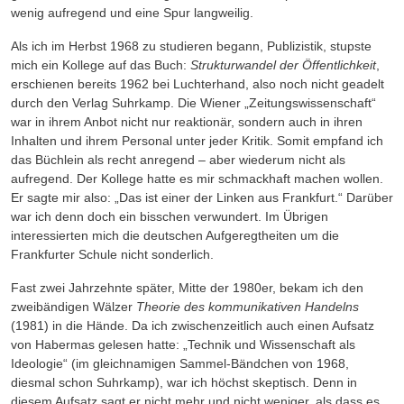
wenig aufregend und eine Spur langweilig.
Als ich im Herbst 1968 zu studieren begann, Publizistik, stupste
mich ein Kollege auf das Buch:
Strukturwandel der Öffentlichkeit
,
erschienen bereits 1962 bei Luchterhand, also noch nicht geadelt
durch den Verlag Suhrkamp. Die Wiener „Zeitungswissenschaft“
war in ihrem Anbot nicht nur reaktionär, sondern auch in ihren
Inhalten und ihrem Personal unter jeder Kritik. Somit empfand ich
das Büchlein als recht anregend – aber wiederum nicht als
aufregend. Der Kollege hatte es mir schmackhaft machen wollen.
Er sagte mir also: „Das ist einer der Linken aus Frank­furt.“ Darüber
war ich denn doch ein bisschen verwundert. Im Übrigen
interessierten mich die deutschen Aufgeregtheiten um die
Frankfurter Schule nicht sonderlich.
Fast zwei Jahrzehnte später, Mitte der 1980er, bekam ich den
zweibändigen Wälzer
Theorie des kommunikativen Handelns
(1981) in die Hände. Da ich zwischenzeitlich auch einen Aufsatz
von Habermas gelesen hatte: „Technik und Wissenschaft als
Ideologie“ (im gleichnamigen Sammel-Bändchen von 1968,
diesmal schon Suhrkamp), war ich höchst skeptisch. Denn in
diesem Auf­satz sagt er nicht mehr und nicht weniger, als dass es