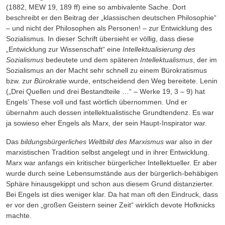
(1882, MEW 19, 189 ff) eine so ambivalente Sache. Dort
beschreibt er den Beitrag der „klassischen deutschen Philosophie“
– und nicht der Philosophen als Personen! – zur Entwick­lung des
Sozialismus. In dieser Schrift übersieht er völlig, dass diese
„Entwicklung zur Wissen­schaft“ eine
Intellektualisierung des
Sozialismus
bedeutete und dem späteren
Intellektualismus
, der im
Sozialismus an der Macht sehr schnell zu einem Bürokratismus
bzw. zur
Bürokratie
wurde, entscheidend den Weg bereitete. Lenin
(„Drei Quellen und drei Bestandteile …“ – Werke 19, 3 – 9) hat
Engels’ These voll und fast wörtlich übernommen. Und er
übernahm auch dessen intellektualistische Grundtendenz. Es war
ja sowieso eher Engels als Marx, der sein Haupt-Inspirator war.
Das
bildungsbürgerliches Weltbild des Marxismus
war also in der
marxistischen Tradition selbst angelegt und in ihrer Entwicklung.
Marx war anfangs ein kritischer bürgerlicher Intellektueller. Er aber
wurde durch seine Lebensumstände aus der bürgerlich-behäbigen
Sphäre hinausgekippt und schon aus diesem Grund distanzierter.
Bei Engels ist dies weniger klar. Da hat man oft den Eindruck, dass
er vor den „großen Geistern seiner Zeit“ wirklich devote Hofknicks
machte.