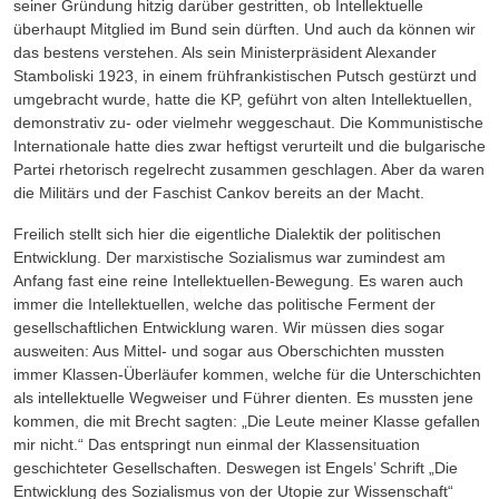
seiner Gründung hitzig darüber gestritten, ob Intellektuelle
überhaupt Mitglied im Bund sein dürften. Und auch da können wir
das bestens verstehen. Als sein Ministerpräsident Alexander
Stamboliski 1923, in einem frühfrankistischen Putsch gestürzt und
umgebracht wurde, hatte die KP, geführt von alten Intellektuellen,
demonstrativ zu- oder vielmehr weggeschaut. Die Kommunistische
Internationale hatte dies zwar heftigst verurteilt und die bulgarische
Partei rhetorisch regelrecht zusammen geschlagen. Aber da waren
die Militärs und der Faschist Cankov bereits an der Macht.
Freilich stellt sich hier die eigentliche Dialektik der politischen
Entwicklung. Der marxistische Sozialismus war zumindest am
Anfang fast eine reine Intellektuellen-Bewegung. Es waren auch
immer die Intellektuellen, welche das politische Ferment der
gesellschaftlichen Entwicklung wa­ren. Wir müssen dies sogar
ausweiten: Aus Mittel- und sogar aus Oberschichten mussten
immer Klassen-Überläufer kommen, welche für die Unterschichten
als intellektuelle Wegweiser und Führer dienten. Es mussten jene
kommen, die mit Brecht sagten: „Die Leute meiner Klasse gefallen
mir nicht.“ Das entspringt nun einmal der Klassensituation
geschichteter Gesellschaften. Deswegen ist Engels’ Schrift „Die
Entwicklung des Sozialismus von der Utopie zur Wissen­schaft“