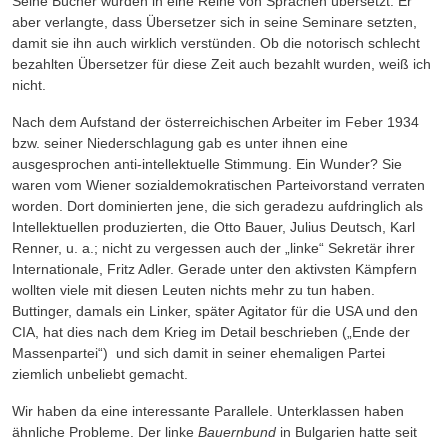
Seine Bücher wurden in eine Reihe von Sprachen übersetzt. Er
aber verlangte, dass Übersetzer sich in seine Seminare setzten,
damit sie ihn auch wirklich verstünden. Ob die notorisch schlecht
bezahlten Übersetzer für diese Zeit auch bezahlt wurden, weiß ich
nicht.
Nach dem Aufstand der österreichischen Arbeiter im Feber 1934
bzw. seiner Niederschlagung gab es unter ihnen eine
ausgesprochen anti-intellektuelle Stimmung. Ein Wunder? Sie
waren vom Wiener sozialdemokratischen Parteivorstand verraten
worden. Dort dominierten jene, die sich geradezu aufdringlich als
Intellektuellen produzierten, die Otto Bauer, Julius Deutsch, Karl
Renner, u. a.; nicht zu vergessen auch der „linke“ Sekretär ihrer
Internationale, Fritz Adler. Gerade unter den aktivsten Kämpfern
wollten viele mit diesen Leuten nichts mehr zu tun haben.
Buttinger, damals ein Linker, später Agitator für die USA und den
CIA, hat dies nach dem Krieg im Detail beschrieben („Ende der
Massenpartei“)
und sich damit in seiner ehemaligen Partei
ziemlich unbeliebt gemacht.
Wir haben da eine interessante Parallele. Unterklassen haben
ähnliche Probleme. Der linke
Bauernbund
in Bulgarien hatte seit