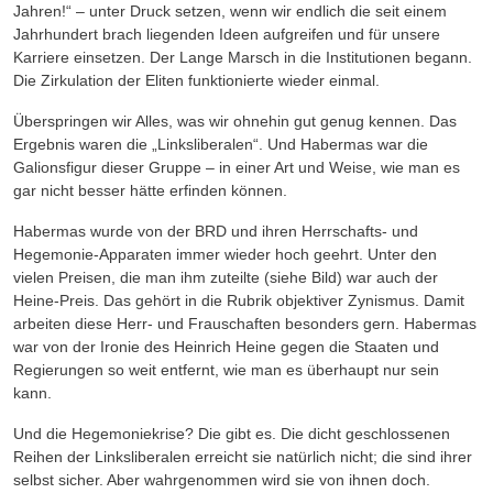
Jahren!“ – unter Druck setzen, wenn wir endlich die seit einem
Jahrhundert brach liegenden Ideen aufgreifen und für unsere
Karriere einsetzen. Der Lange Marsch in die Institutionen begann.
Die Zirkulation der Eliten funktionierte wieder einmal.
Überspringen wir Alles, was wir ohnehin gut genug kennen. Das
Ergebnis waren die „Linkslibe­ralen“. Und Habermas war die
Galionsfigur dieser Gruppe – in einer Art und Weise, wie man es
gar nicht besser hätte erfinden können.
Habermas wurde von der BRD und ihren Herrschafts- und
Hegemonie-Apparaten immer wieder hoch geehrt. Unter den
vielen Preisen, die man ihm zuteilte (siehe Bild) war auch der
Heine-Preis. Das gehört in die Rubrik objektiver Zynismus. Damit
arbeiten diese Herr- und Frauschaften besonders gern. Habermas
war von der Ironie des Heinrich Heine gegen die Staaten und
Regierungen so weit entfernt, wie man es überhaupt nur sein
kann.
Und die Hegemoniekrise? Die gibt es. Die dicht geschlossenen
Reihen der Linksliberalen erreicht sie natürlich nicht; die sind ihrer
selbst sicher. Aber wahrgenommen wird sie von ihnen doch.