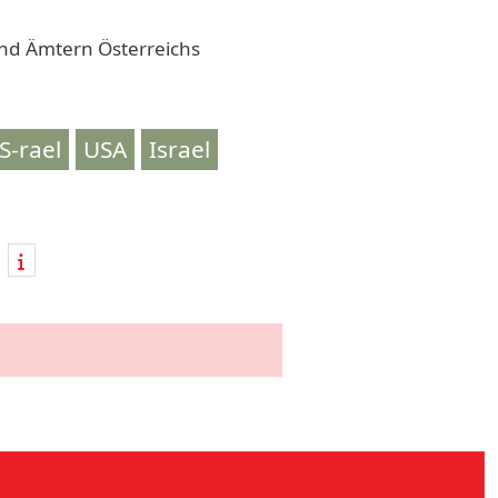
 und Ämtern Österreichs
S-rael
USA
Israel