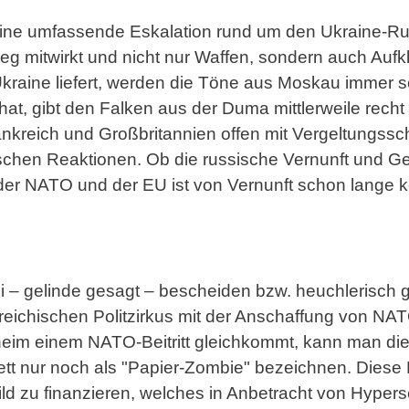
 eine umfassende Eskalation rund um den Ukraine-R
eg mitwirkt und nicht nur Waffen, sondern auch Aufk
Ukraine liefert, werden die Töne aus Moskau immer sc
hat, gibt den Falken aus der Duma mittlerweile rech
nkreich und Großbritannien offen mit Vergeltungssc
ischen Reaktionen. Ob die russische Vernunft und G
 der NATO und der EU ist von Vernunft schon lange 
bei – gelinde gesagt – bescheiden bzw. heuchlerisc
eichischen Politzirkus mit der Anschaffung von NA
eheim einem NATO-Beitritt gleichkommt, kann man di
tt nur noch als "Papier-Zombie" bezeichnen. Diese B
ild zu finanzieren, welches in Anbetracht von Hyper