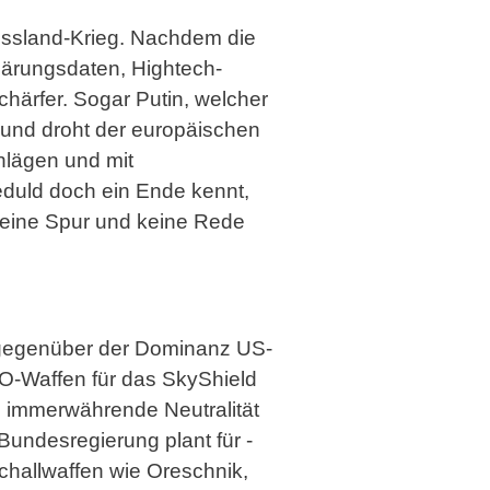
ussland-Krieg. Nachdem die
lärungsdaten, Hightech-
härfer. Sogar Putin, welcher
t und droht der europäischen
hlägen und mit
eduld doch ein Ende kennt,
keine Spur und keine Rede
h gegenüber der Dominanz US-
TO-Waffen für das SkyShield
e immerwährende Neutralität
undesregierung plant für -
schallwaffen wie Oreschnik,