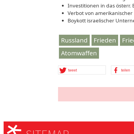
Investitionen in das österr
Verbot von amerikanischer u
Boykott israelischer Unter
Russland
Frieden
Fri
Atomwaffen
tweet
teilen