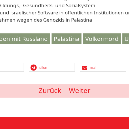
. Bildungs,- Gesundheits- und Sozialsystem
nd israelischer Software in öffentlichen Institutionen
nehmen wegen des Genozids in Palästina
eden mit Russland
Palästina
Völkermord
U
teilen
mail
Zurück
Weiter