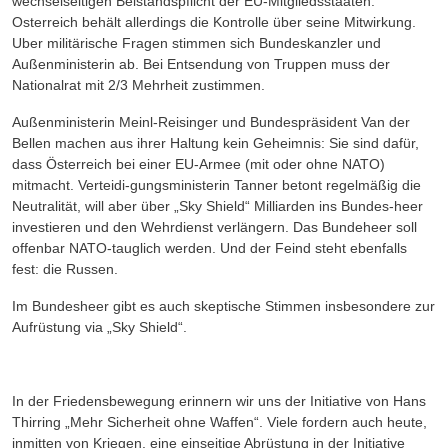
wechselseitigen Beistandspflicht der EU-Mitgliedsstaaten.
Osterreich
behält
allerdings
die
Kontrolle
über
seine
Mitwirkung.
Uber
militärische
Fragen stimmen sich Bundeskanzler und
Außenministerin ab. Bei Entsendung von Truppen muss der
Nationalrat mit 2/3 Mehrheit zustimmen.
Außenministerin Meinl-Reisinger und Bundespräsident Van der
Bellen machen aus ihrer Haltung kein Geheimnis: Sie sind dafür,
dass Österreich bei einer EU-Armee (mit oder ohne NATO)
mitmacht. Verteidi-gungsministerin
Tanner
betont
regelmäßig
die
Neutralität,
will
aber
über
„Sky
Shield“
Milliarden
ins
Bundes-heer
investieren
und
den
Wehrdienst
verlängern.
Das
Bundeheer
soll
offenbar
NATO-tauglich
werden.
Und der Feind steht ebenfalls
fest: die Russen.
Im
Bundesheer
gibt
es
auch
skeptische
Stimmen
insbesondere
zur
Aufrüstung
via
„Sky
Shield“.
In
der
Friedensbewegung
erinnern
wir
uns
der
Initiative
von
Hans
Thirring
„Mehr
Sicherheit
ohne
Waffen“. Viele
fordern
auch
heute,
inmitten
von
Kriegen,
eine
einseitige
Abrüstung
in
der
Initiative