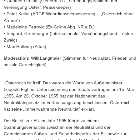
•
Günther
Greindi
(General
a.D.,
Gründungspräsident
der
Vereinigung
Österr.
Peacekeeper)
• Peter Kolba (ARGE Wehrdienstverweigerung – „Osterreich ohne
Armee“)
• Madeleine
Petrovic
(Ex-Grüne
Abg.
NR
a.D.)
•
Irmgard
Ehrenberger
(Internationaler
Versöhnungsbund
–
österr.
Zweig)
• Max Hollweg (Attac)
Moderation:
Willi Langthaler (Stimmen für Neutralitat, Frieden und
soziale Gerechtigkeit)
„Österreich
ist
freil“
Das
waren
die
Worte
von
Außenminister
Leopold
Figl
bei
Unterzeichnung
des
Staats-vertrages am 15. Mai
1955.
Am 26. Oktober 1955 hat der Nationalrat das
Neutralitätsgesetz im Verfas-sungsrang beschlossen. Österreich
hat seine „immerwährende Neutralität“ erklärt.
Der Beitritt zur EU im Jahr 1995 führte zu einem
Spannungsverhältnis zwischen der Neutralität und der
Gemeinsamen
Außen- und Sicherheitspolitik der EU sowie zur