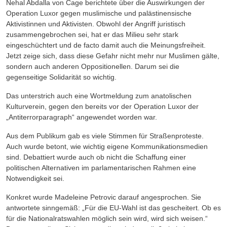
Nehal Abdalla von Cage berichtete über die Auswirkungen der
Operation Luxor gegen muslimische und palästinensische
Aktivistinnen und Aktivisten. Obwohl der Angriff juristisch
zusammengebrochen sei, hat er das Milieu sehr stark
eingeschüchtert und de facto damit auch die Meinungsfreiheit.
Jetzt zeige sich, dass diese Gefahr nicht mehr nur Muslimen gälte,
sondern auch anderen Oppositionellen. Darum sei die
gegenseitige Solidarität so wichtig.
Das unterstrich auch eine Wortmeldung zum anatolischen
Kulturverein
,
gegen den bereits vor der Operation Luxor der
„Antiterrorparagraph“ angewendet worden war.
Aus dem
Publikum
gab es viele Stimmen für Straßenproteste.
Auch wurde betont, wie wichtig eigene Kommunikationsmedien
sind
.
Debattiert wurde auch
ob
nicht
die Schaffung einer
politischen Alternativen im parlamentarischen R
ahmen eine
Notwendigkeit sei
.
Konkret wurde Madeleine Petrovic darauf angesprochen. Sie
antwortete sinngemäß: „Für die EU-Wahl ist das gescheitert. Ob es
für die Nationalratswahlen möglich sein wird, wird sich weisen.“