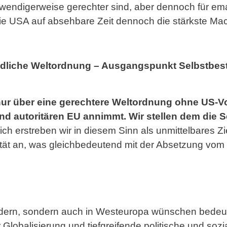
twendigerweise gerechter sind, aber dennoch für em
ie USA auf absehbare Zeit dennoch die stärkste Mach
riedliche Weltordnung – Ausgangspunkt Selbstb
nur über eine gerechtere Weltordnung ohne US-Vo
und autoritären EU annimmt. Wir stellen dem die
ch erstreben wir in diesem Sinn als unmittelbares Zie
ät an, was gleichbedeutend mit der Absetzung vom w
ndern, sondern auch in Westeuropa wünschen bedeu
Globalisierung und tiefgreifende politische und soz