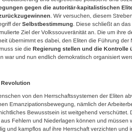
ungen gegen die autoritär-kapitalistischen Elit
e zurückzugewinnen
. Wir versuchen, diesem Streben
griff der
Selbstbestimmung
. Diese schließt an da
ulierte Ziel der Volkssouveränität an. Die um ihre 
it übernimmt es dabei, den Eliten die Führung der
, muss sie die
Regierung stellen und die Kontrolle 
ten war und nun endlich demokratisch organisiert werd
 Revolution
Menschen von den Herrschaftssystemen der Eliten 
chen Emanzipationsbewegung, nämlich der Arbeiter
chtliches Bewusstsein ist weitgehend verschüttet. 
n aus Fehlern und Niederlagen können und müssen wi
iwillig und kampflos auf ihre Herrschaft verzichten un